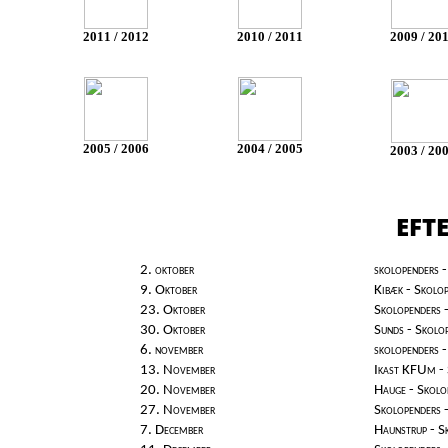
2011 / 2012
2010 / 2011
2009 / 20
2005 / 2006
2004 / 2005
2003 / 20
EFTE
2. oktober
skolopenders -
9. Oktober
Kibæk - Skolo
23. Oktober
Skolopenders 
30. Oktober
Sunds - Skolo
6. november
skolopenders -
13. November
Ikast KFUm - 
20. November
Hauge - Skolo
27. November
Skolopenders 
7. December
Haunstrup - S