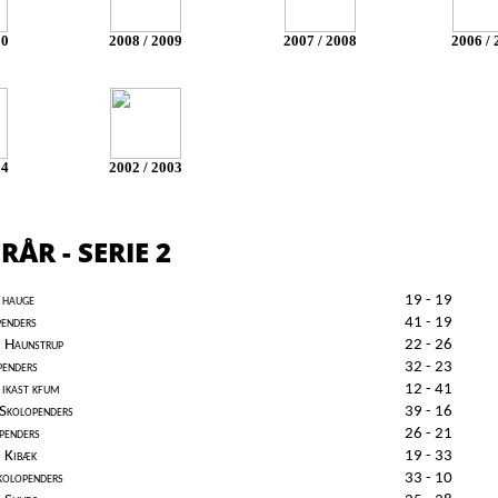
10
2008 / 2009
2007 / 2008
2006 / 
04
2002 / 2003
RÅR - SERIE 2
 hauge
19 - 19
penders
41 - 19
- Haunstrup
22 - 26
penders
32 - 23
 ikast kfum
12 - 41
Skolopenders
39 - 16
penders
26 - 21
- Kibæk
19 - 33
kolopenders
33 - 10