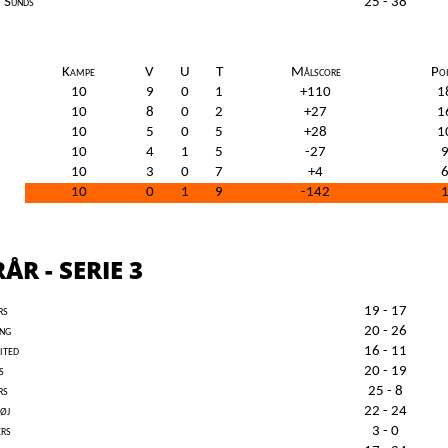
- Sunds
25 - 38
Kampe
V
U
T
Målscore
Poi
10
9
0
1
+110
1
10
8
0
2
+27
1
10
5
0
5
+28
1
10
4
1
5
-27
10
3
0
7
+4
10
0
1
9
-142
ÅR - SERIE 3
rs
19 - 17
ing
20 - 26
ited
16 - 11
s
20 - 19
rs
25 - 8
øj
22 - 24
ers
3 - 0