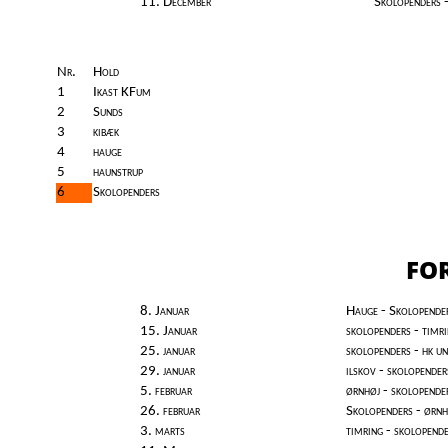
11. December
Skolopenders 
Nr.
Hold
1
Ikast KFum
2
Sunds
3
kibæk
4
hauge
5
haunstrup
6
Skolopenders
FOR
8. Januar
Hauge - Skolopende
15. Januar
skolopenders - timr
25. januar
skolopenders - hk un
29. januar
ilskov - skolopender
5. februar
ørnhøj - skolopende
26. februar
Skolopenders - ørnh
3. marts
timring - skolopend